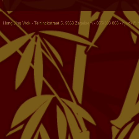
Hong Jing Wok - Teirlinckstraat 5, 9660 Zegelsem - 055/303 808 -
hjwok@li